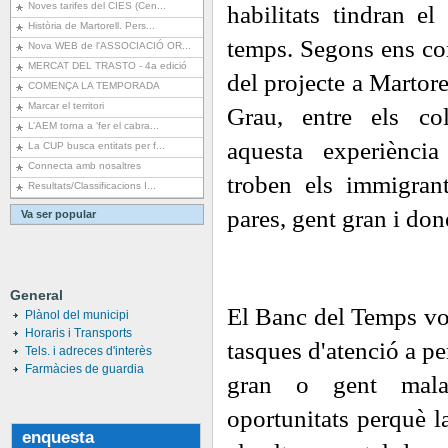
Noves tarifes del CIES (Cen...
habilitats tindran e
Història de Martorell. Pers...
temps. Segons ens co
Nova WEB de l'ASSOCIACIÓ OR...
MERCAT DEL TRASTO - 4a edició
del projecte a Martor
COMENÇA LA TEMPORADA
Marcar el territori
Grau, entre els co
L’AEM torna a ‘fer el cabra...
aquesta experiènci
La CUP busca entitats per f...
Connecta amb nosaltres
troben els immigrant
Resultats/Classificacions I...
pares, gent gran i don
Va ser popular
General
El Banc del Temps vo
Plànol del municipi
Horaris i Transports
tasques d'atenció a pe
Tels. i adreces d'interès
Farmàcies de guardia
gran o gent mala
oportunitats perquè l
enquesta