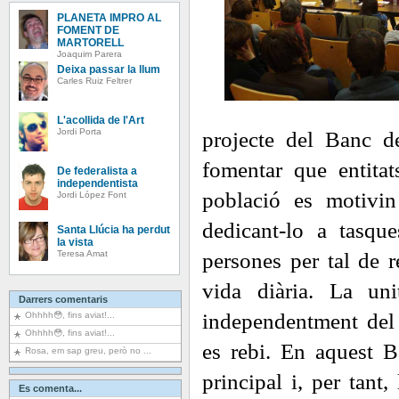
PLANETA IMPRO AL
FOMENT DE
MARTORELL
Joaquim Parera
Deixa passar la llum
Carles Ruiz Feltrer
L'acollida de l'Art
Jordi Porta
projecte del Banc d
fomentar que entitat
De federalista a
independentista
població es motivin
Jordi López Font
dedicant-lo a tasque
Santa Llúcia ha perdut
la vista
Teresa Amat
persones per tal de r
vida diària. La unit
Darrers comentaris
independentment del 
Ohhhh😳, fins aviat!...
Ohhhh😳, fins aviat!...
es rebi. En aquest B
Rosa, em sap greu, però no ...
principal i, per tant,
Es comenta...