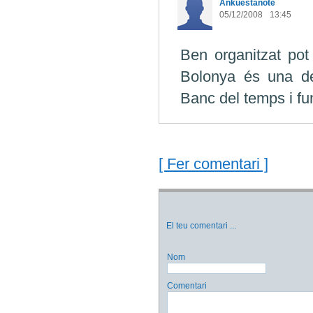
Ankuestanote
05/12/2008
13:45
Ben organitzat pot
Bolonya és una de
Banc del temps i f
[ Fer comentari ]
El teu comentari
...
Nom
Comentari