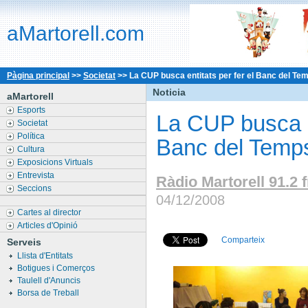
aMartorell.com
Pàgina principal
>>
Societat
>>
La CUP busca entitats per fer el Banc del Te
Noticia
aMartorell
Esports
La CUP busca en
Societat
Política
Banc del Temp
Cultura
Exposicions Virtuals
Entrevista
Ràdio Martorell 91.2 
Seccions
04/12/2008
Cartes al director
Articles d'Opinió
Comparteix
Serveis
Llista d'Entitats
Botigues i Comerços
Taulell d'Anuncis
Borsa de Treball