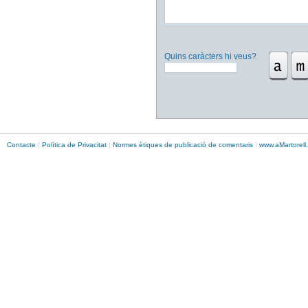
Quins caràcters hi veus?
Contacte
|
Política de Privacitat
|
Normes ètiques de publicació de comentaris
|
www.
aMartorell