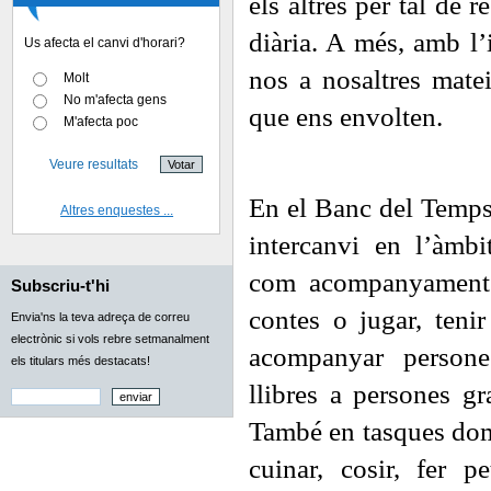
els altres per tal de r
diària. A més, amb l’
Us afecta el canvi d'horari?
nos a nosaltres matei
Molt
No m'afecta gens
que ens envolten.
M'afecta poc
Veure resultats
En el Banc del Temps,
Altres enquestes ...
intercanvi en l’àmbi
com acompanyament d’
Subscriu-t'hi
contes o jugar, teni
Envia'ns la teva adreça de correu
electrònic si vols rebre setmanalment
acompanyar persone
els titulars més destacats!
llibres a persones gr
També en tasques dom
cuinar, cosir, fer p