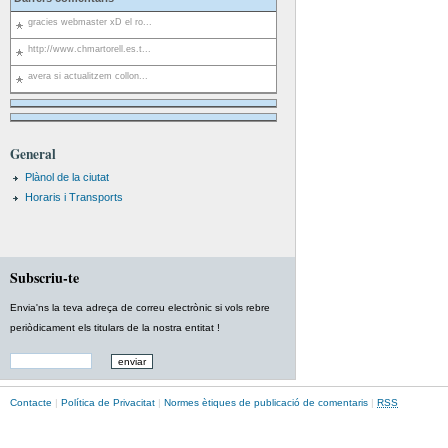
gracies webmaster xD el ro...
http://www.chmartorell.es.t...
avera si actualitzem collon...
General
Plànol de la ciutat
Horaris i Transports
Subscriu-te
Envia'ns la teva adreça de correu electrònic si vols rebre
periòdicament els titulars de la nostra entitat !
Contacte
|
Política de Privacitat
|
Normes ètiques de publicació de comentaris
|
RSS