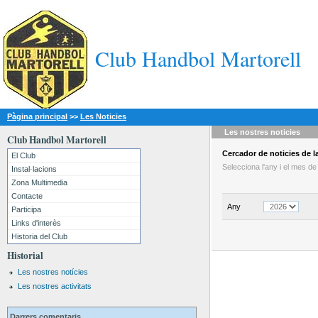
Club Handbol Martorell
Pàgina principal
>>
Les Noticies
Les nostres
noticies
Club Handbol Martorell
Cercador
de noticies
de la
El Club
Selecciona l'any i el mes d
Instal·lacions
Zona Multimedia
Contacte
Any
Participa
Links d'interès
Historia del Club
Historial
Les nostres notícies
Les nostres activitats
Darrers comentaris