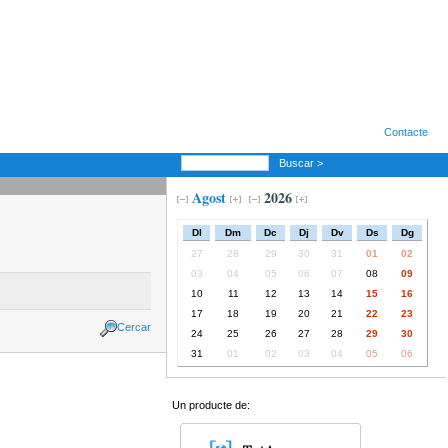
Contacte
Buscar >
Agost
2026
Dl
Dm
Dc
Dj
Dv
Ds
Dg
27
28
29
30
31
01
02
03
04
05
06
07
08
09
10
11
12
13
14
15
16
17
18
19
20
21
22
23
Cercar
24
25
26
27
28
29
30
31
01
02
03
04
05
06
Un producte de: