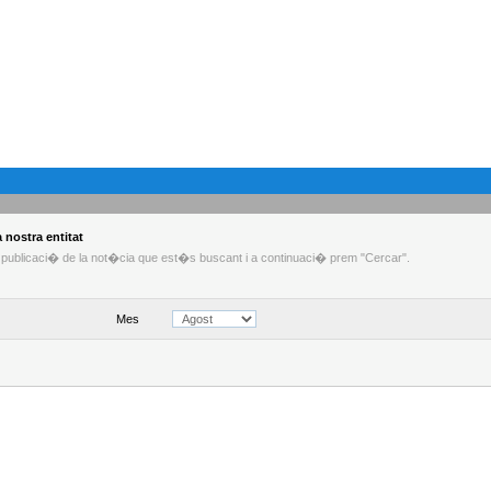
 nostra entitat
e publicaci� de la not�cia que est�s buscant i a continuaci� prem "Cercar".
Mes